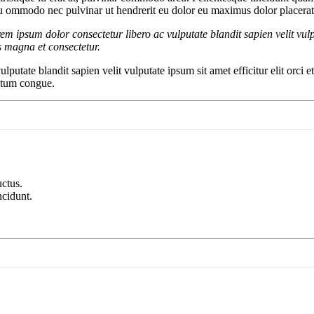
 arcu ommodo nec pulvinar ut hendrerit eu dolor eu maximus dolor placera
lorem ipsum dolor consectetur libero ac vulputate blandit sapien velit vul
s magna et consectetur.
ulputate blandit sapien velit vulputate ipsum sit amet efficitur elit or
ntum congue.
uctus.
ncidunt.