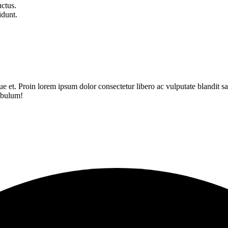
uctus.
idunt.
ue et. Proin lorem ipsum dolor consectetur libero ac vulputate blandit sapi
ibulum!