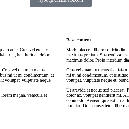
layoutgridcalculator.com
Base content
quam ante. Cras vel erat ac
Morbi placerat libero sollicitudin
inar ut, hendrerit eu dolor.
maximus pretium. Suspendisse maur
maximus dolor. Proin interdum diam
x. Cras vel quam ut metus
Cras vel quam ut metus facilisis 
ibus mi ut mi condimentum, at
mi ut mi condimentum, at tristique
lit volutpat, vulputate neque
volutpat, vulputate neque et, bland
Ut gravida et neque sed placerat. 
c lorem magna, vehicula et
dolor ac, volutpat hendrerit mi. 
commodo. Aenean quis est urna. In
porttitor. Duis consectetur, libero 