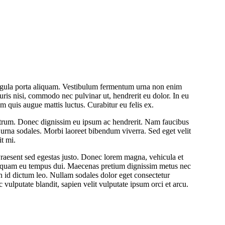
 ligula porta aliquam. Vestibulum fermentum urna non enim
is nisi, commodo nec pulvinar ut, hendrerit eu dolor. In eu
 quis augue mattis luctus. Curabitur eu felis ex.
rutrum. Donec dignissim eu ipsum ac hendrerit. Nam faucibus
 urna sodales. Morbi laoreet bibendum viverra. Sed eget velit
it mi.
Praesent sed egestas justo. Donec lorem magna, vehicula et
Aliquam eu tempus dui. Maecenas pretium dignissim metus nec
 id dictum leo. Nullam sodales dolor eget consectetur
ac vulputate blandit, sapien velit vulputate ipsum orci et arcu.