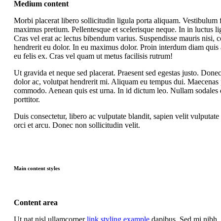
Medium content
Morbi placerat libero sollicitudin ligula porta aliquam. Vestibul
maximus pretium. Pellentesque et scelerisque neque. In in luctus l
Cras vel erat ac lectus bibendum varius. Suspendisse mauris nisi,
hendrerit eu dolor. In eu maximus dolor. Proin interdum diam quis 
eu felis ex. Cras vel quam ut metus facilisis rutrum!
Ut gravida et neque sed placerat. Praesent sed egestas justo. Done
dolor ac, volutpat hendrerit mi. Aliquam eu tempus dui. Maecenas
commodo. Aenean quis est urna. In id dictum leo. Nullam sodales 
porttitor.
Duis consectetur, libero ac vulputate blandit, sapien velit vulputate i
orci et arcu. Donec non sollicitudin velit.
Main content styles
Content area
Ut nat nisl ullamcorper
link styling example
dapibus. Sed mi nibh, 