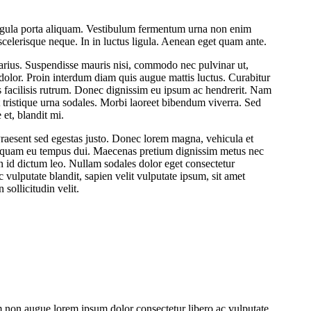
 ligula porta aliquam. Vestibulum fermentum urna non enim
celerisque neque. In in luctus ligula. Aenean eget quam ante.
arius. Suspendisse mauris nisi, commodo nec pulvinar ut,
dolor. Proin interdum diam quis augue mattis luctus. Curabitur
s facilisis rutrum. Donec dignissim eu ipsum ac hendrerit. Nam
tristique urna sodales. Morbi laoreet bibendum viverra. Sed
 et, blandit mi.
Praesent sed egestas justo. Donec lorem magna, vehicula et
Aliquam eu tempus dui. Maecenas pretium dignissim metus nec
 id dictum leo. Nullam sodales dolor eget consectetur
ac vulputate blandit, sapien velit vulputate ipsum, sit amet
 sollicitudin velit.
m non augue lorem ipsum dolor consectetur libero ac vulputate