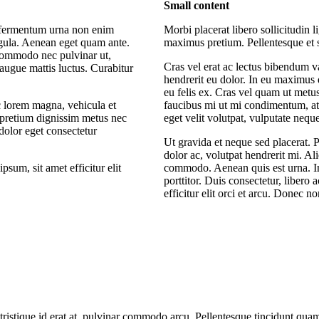
Small content
um fermentum urna non enim
Morbi placerat libero sollicitudin
igula. Aenean eget quam ante.
maximus pretium. Pellentesque et s
 commodo nec pulvinar ut,
Cras vel erat ac lectus bibendum v
augue mattis luctus. Curabitur
hendrerit eu dolor. In eu maximus 
eu felis ex. Cras vel quam ut metu
c lorem magna, vehicula et
faucibus mi ut mi condimentum, at 
 pretium dignissim metus nec
eget velit volutpat, vulputate neque
dolor eget consectetur
Ut gravida et neque sed placerat. 
dolor ac, volutpat hendrerit mi. 
psum, sit amet efficitur elit
commodo. Aenean quis est urna. In
porttitor. Duis consectetur, libero 
efficitur elit orci et arcu. Donec non
tristique id erat at, pulvinar commodo arcu. Pellentesque tincidunt qua